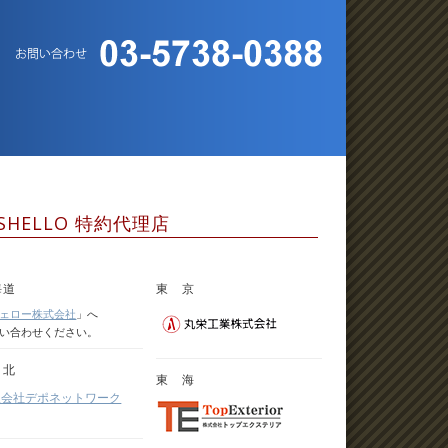
SHELLO 特約代理店
海道
東 京
ェロー株式会社
」へ
い合わせください。
 北
東 海
限会社デポネットワーク