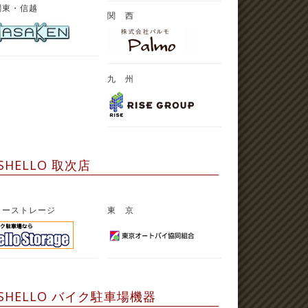
関東・信越
関 西
九 州
SHELLO 取次店
ローストレージ
東 京
SHELLO バイク駐車場機器