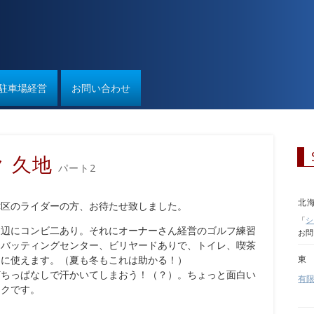
駐車場経営
お問い合わせ
 久地
パート2
北
津区のライダーの方、お待たせ致しました。
「
シ
周辺にコンビ二あり。それにオーナーさん経営のゴルフ練習
お問
、バッティングセンター、ビリヤードありで、トイレ、喫茶
由に使えます。（夏も冬もこれは助かる！）
東
打ちっぱなしで汗かいてしまおう！（？）。ちょっと面白い
有
ークです。