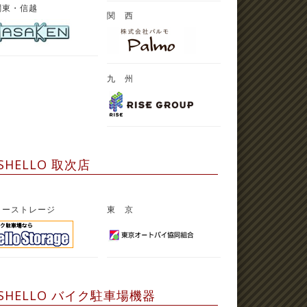
関東・信越
関 西
九 州
SHELLO 取次店
ローストレージ
東 京
SHELLO バイク駐車場機器