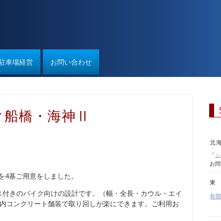
駐車場経営
お問い合わせ
ク船橋・海神Ⅱ
北
「
シ
お問
）を4基ご用意をしました。
東
ス付きのバイク向けの設計です。（幅・全長・カウル・エイ
有
場内コンクリート舗装で取り回しが楽にできます。ご利用お